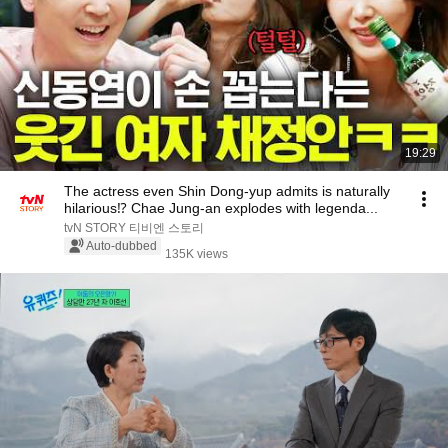
19:29
The actress even Shin Dong-yup admits is naturally
hilarious⁉️ Chae Jung-an explodes with legenda...
tvN STORY 티비엔 스토리
Auto-dubbed
135K views