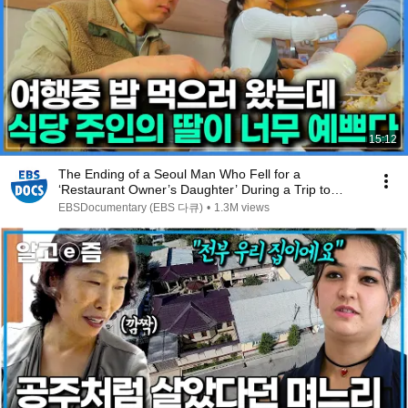
15:12
The Ending of a Seoul Man Who Fell for a
‘Restaurant Owner’s Daughter’ During a Trip to
Mokpo | K...
EBSDocumentary (EBS 다큐)
•
1.3M views