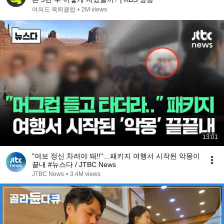
여의도 육퇴클럽
•
2M views
13:01
"여보 정신 차려야 돼!!"…패키지 여행서 시작된 악몽이
끝내 #뉴스다 / JTBC News
JTBC News
•
3.4M views