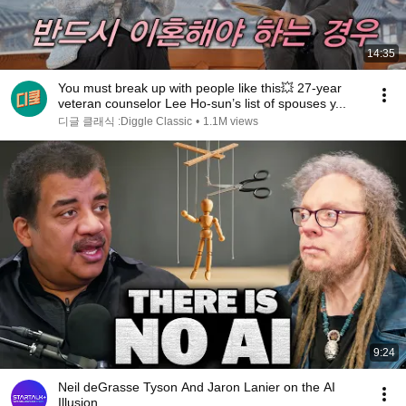
14:35
You must break up with people like this💥 27-year
veteran counselor Lee Ho-sun’s list of spouses y...
디글 클래식 :Diggle Classic
•
1.1M views
9:24
Neil deGrasse Tyson And Jaron Lanier on the AI
Illusion