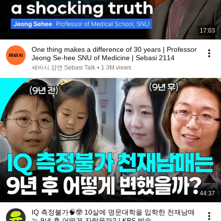
17:03
One thing makes a difference of 30 years | Professor
Jeong Se-hee SNU of Medicine | Sebasi 2114
세바시 강연 Sebasi Talk
•
1.3M views
44:37
IQ 측정불가🧠🤓 10살에 명문대학을 입학한 천재남매
는 9년 후 어떻게 자랐을까? | KBS 방송