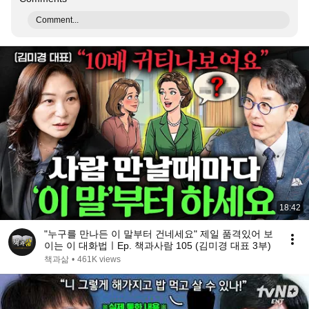
Comment...
18:42
"누구를 만나든 이 말부터 건네세요" 제일 품격있어 보
이는 이 대화법ㅣEp. 책과사람 105 (김미경 대표 3부)
책과삶
•
461K views