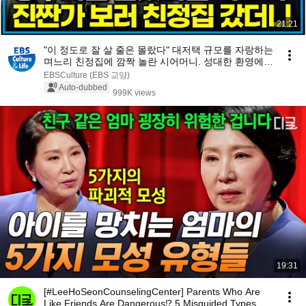
21:21
"이 정도로 잘 살 줄은 몰랐다" 대저택 규모를 자랑하는
며느리 친정집에 깜짝 놀란 시어머니. 성대한 환영에
몸 둘 바를 모르는데...｜다문화 고부열전｜알고e즘
EBSCulture (EBS 교양)
Auto-dubbed
999K views
19:31
[#LeeHoSeonCounselingCenter] Parents Who Are
Like Friends Are Dangerous⁉️ 5 Misguided Types of