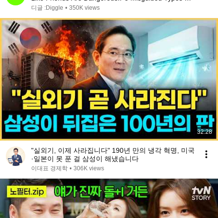
Mo...
디글 :Diggle
•
350K views
32:28
"실외기, 이제 사라집니다" 190년 만의 냉각 혁명, 미국
·일본이 못 푼 걸 삼성이 해냈습니다
이대표 경제학
•
306K views