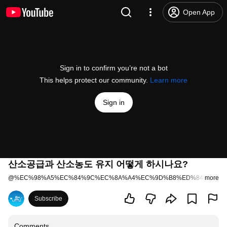
Open App
Sign in to confirm you’re not a bot
This helps protect our community.
Learn more
Sign in
산소공급과 산소농도 유지 어떻게 하시나요?
@
%EC%98%A5%EC%84%9C%EC%8A%A4%EC%9D%B8%ED%84%B0%E
more
Subscribe
Comments